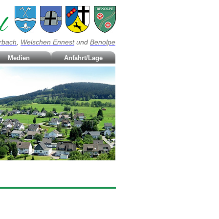
rbach
,
Welschen Ennest
und
Benolpe
Medien
Anfahrt/Lage