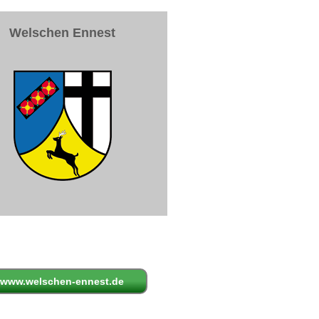
Welschen Ennest
www.welschen-ennest.de